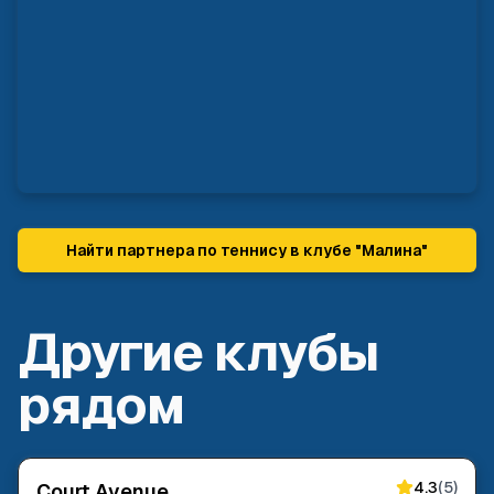
Найти партнера по теннису в клубе "
Малина
"
Другие клубы
рядом
4.3
(
5
)
Court Avenue