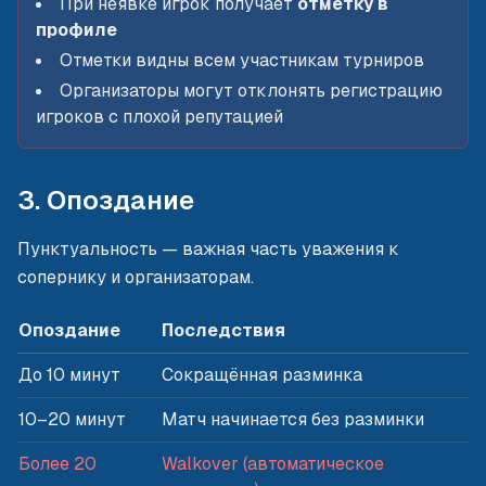
При неявке игрок получает
отметку в
профиле
Отметки видны всем участникам турниров
Организаторы могут отклонять регистрацию
игроков с плохой репутацией
3. Опоздание
Пунктуальность — важная часть уважения к
сопернику и организаторам.
Опоздание
Последствия
До 10 минут
Сокращённая разминка
10–20 минут
Матч начинается без разминки
Более 20
Walkover (автоматическое