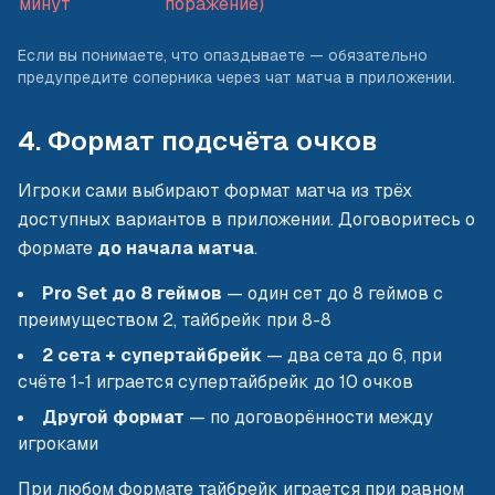
минут
поражение)
Если вы понимаете, что опаздываете — обязательно
предупредите соперника через чат матча в приложении.
4. Формат подсчёта очков
Игроки сами выбирают формат матча из трёх
доступных вариантов в приложении. Договоритесь о
формате
до начала матча
.
Pro Set до 8 геймов
— один сет до 8 геймов с
преимуществом 2, тайбрейк при 8-8
2 сета + супертайбрейк
— два сета до 6, при
счёте 1-1 играется супертайбрейк до 10 очков
Другой формат
— по договорённости между
игроками
При любом формате тайбрейк играется при равном