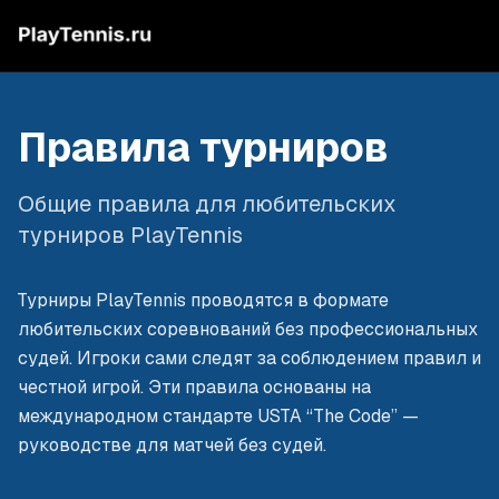
Правила турниров
Общие правила для любительских
турниров PlayTennis
Турниры PlayTennis проводятся в формате
любительских соревнований без профессиональных
судей. Игроки сами следят за соблюдением правил и
честной игрой. Эти правила основаны на
международном стандарте USTA “The Code” —
руководстве для матчей без судей.