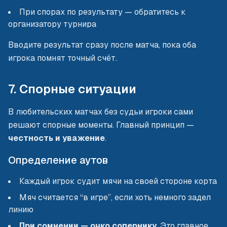
При спорах по результату — обратитесь к
организатору турнира
Вводите результат сразу после матча, пока оба
игрока помнят точный счёт.
7. Спорные ситуации
В любительских матчах без судьи игроки сами
решают спорные моменты. Главный принцип —
честность и уважение
.
Определение аутов
Каждый игрок судит мячи на своей стороне корта
Мяч считается “в игре”, если хоть немного задел
линию
При сомнении — очко сопернику
. Это главное