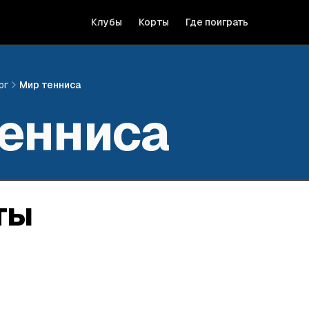
Клубы
Корты
Где поиграть
рг
Мир тенниса
енниса
ты