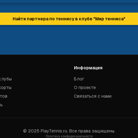
Найти партнера по теннису в клубе "
Мир тенниса
"
Информация
клубы
Блог
корты
О проекте
тов
Связаться с нами
ть
© 2025 PlayTennis.ru. Все права защищены.
Политика конфиденциальности