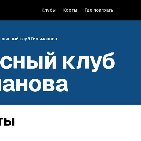
Клубы
Корты
Где поиграть
ннисный клуб Гильманова
сный клуб
манова
ты
А