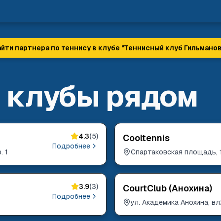
йти партнера по теннису в клубе "
Теннисный клуб Гильмано
 клубы рядом
4.3
(
5
)
Cooltennis
Подробнее
. 1
Спартаковская площадь, 
3.9
(
3
)
CourtClub (Анохина)
Подробнее
ул. Академика Анохина, вл