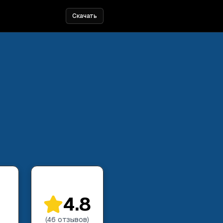
Скачать
4.8
(
46
отзывов
)