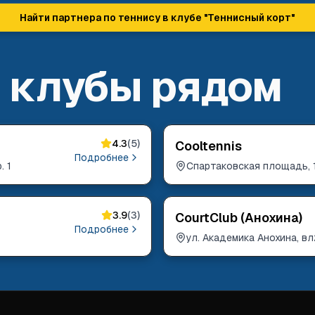
Найти партнера по теннису в клубе "
Теннисный корт
"
 клубы рядом
4.3
(
5
)
Cooltennis
Подробнее
. 1
Спартаковская площадь, 
3.9
(
3
)
CourtClub (Анохина)
Подробнее
ул. Академика Анохина, вл