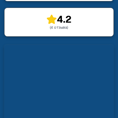
4.2
(
4
отзыва
)