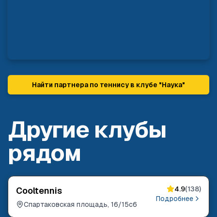
Найти партнера по теннису в клубе "
Наука
"
Другие клубы
рядом
4.9
(
138
)
Cooltennis
Подробнее
Спартаковская площадь, 16/15с6