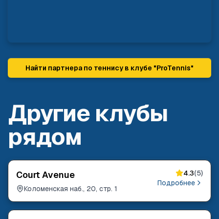
Найти партнера по теннису в клубе "
ProTennis
"
Другие клубы
рядом
4.3
(
5
)
Court Avenue
Подробнее
Коломенская наб., 20, стр. 1