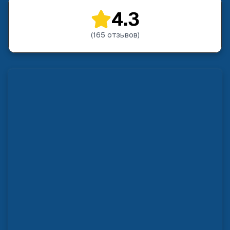
4.3
(
165
отзывов
)