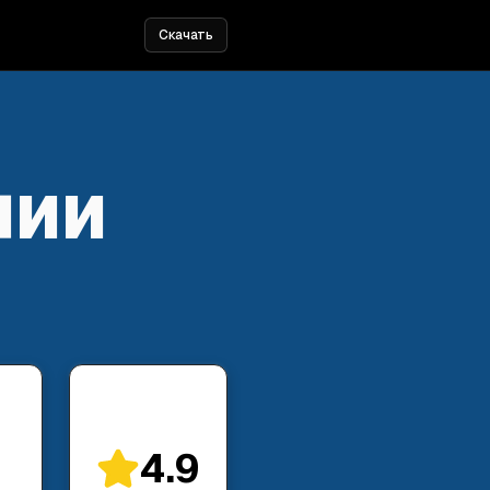
Скачать
лии
4.9