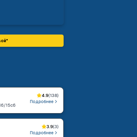
вой
"
4.9
(
138
)
Подробнее
16/15с6
3.9
(
3
)
Подробнее