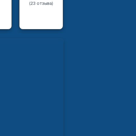
(
23
отзыва
)