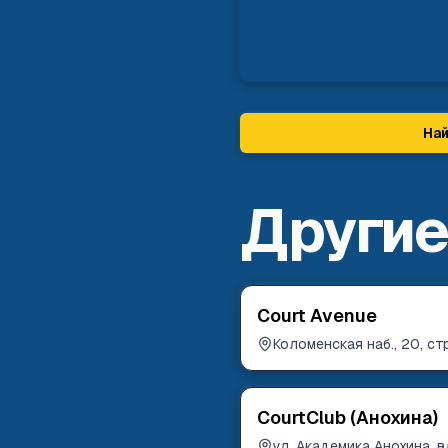
Най
Другие
Court Avenue
Коломенская наб., 20, стр
CourtClub (Анохина)
ул. Академика Анохина, 