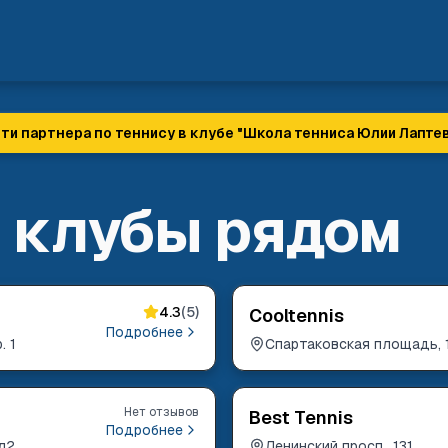
ти партнера по теннису в клубе "
Школа тенниса Юлии Лапте
 клубы рядом
4.3
(
5
)
Cooltennis
Подробнее
. 1
Спартаковская площадь, 
Нет отзывов
Best Tennis
Подробнее
вл2
Ленинский просп., 131