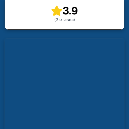
3.9
(
2
отзыва
)