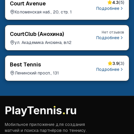
4.3
(
5
)
Court Avenue
Подробнее
Коломенская наб., 20, стр. 1
Нет отзывов
CourtClub (Анохина)
Подробнее
ул. Академика Анохина, вл2
3.9
(
3
)
Best Tennis
Подробнее
Ленинский просп., 131
Мобильное приложение для создания
матчей и поиска партнёров по теннису.