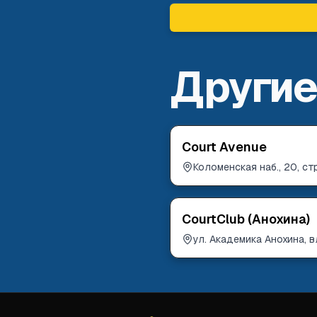
Другие
Court Avenue
Коломенская наб., 20, стр
CourtClub (Анохина)
ул. Академика Анохина, 