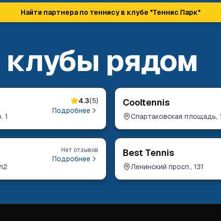
Найти партнера по теннису в клубе "
Теннис Парк
"
 клубы рядом
4.3
(
5
)
Cooltennis
Подробнее
. 1
Спартаковская площадь, 
Нет отзывов
Best Tennis
Подробнее
вл2
Ленинский просп., 131