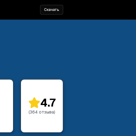
Скачать
4.7
(
364
отзыва
)