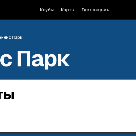
Клубы
Корты
Где поиграть
еннис Парк
с Парк
ты