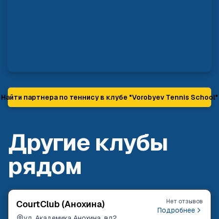
Найти партнера по теннису в клубе "
Vorobyev Tennis School
"
Другие клубы
рядом
Нет отзывов
CourtClub (Анохина)
Подробнее
ул. Академика Анохина, вл2