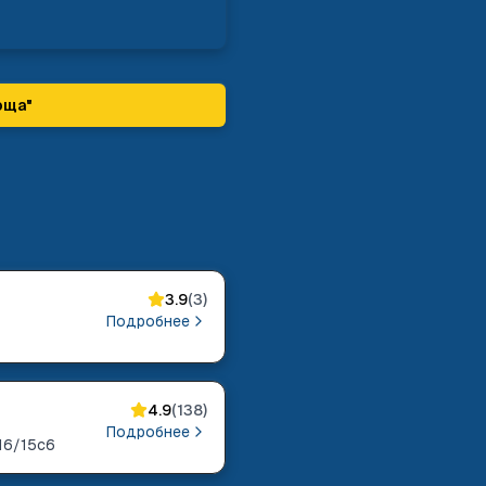
оща
"
3.9
(
3
)
Подробнее
4.9
(
138
)
Подробнее
16/15с6