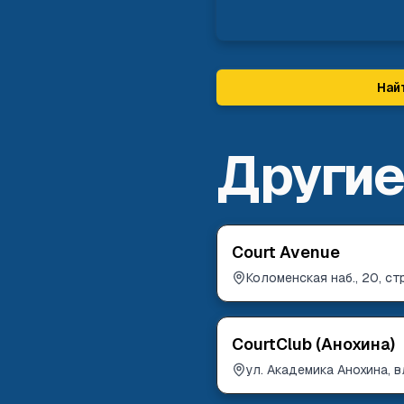
Най
Другие
Court Avenue
Коломенская наб., 20, стр
CourtClub (Анохина)
ул. Академика Анохина, 