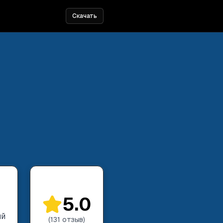
Скачать
5.0
ий
(
131
отзыв
)