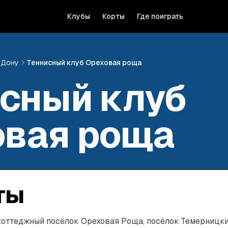
Клубы
Корты
Где поиграть
-Дону
Теннисный клуб Ореховая роща
сный клуб
овая роща
ты
 коттеджный посёлок Ореховая Роща, посёлок Темерницк