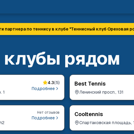
ти партнера по теннису в клубе "
Теннисный клуб Ореховая р
 клубы рядом
4.3
(
5
)
Best Tennis
Подробнее
. 1
Ленинский просп., 131
Нет отзывов
Cooltennis
Подробнее
вл2
Спартаковская площадь, 