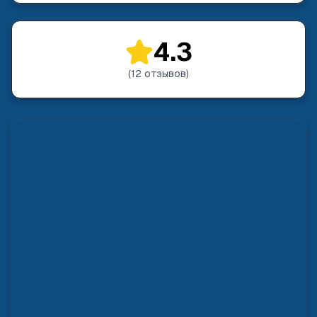
4.3
(
12
отзывов
)