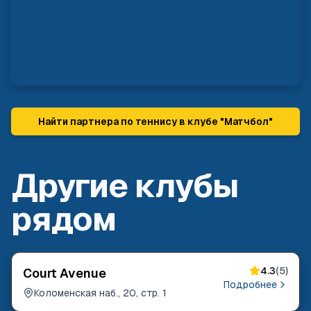
Найти партнера по теннису в клубе "
Матчбол
"
Другие клубы
рядом
4.3
(
5
)
Court Avenue
Подробнее
Коломенская наб., 20, стр. 1