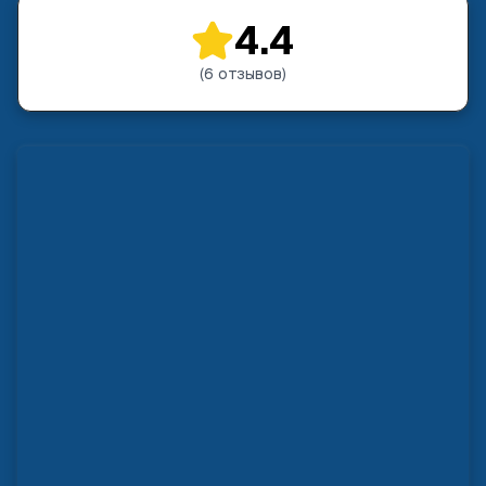
4.4
(
6
отзывов
)