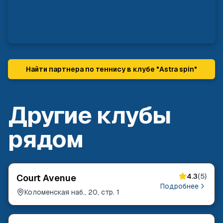
Найти партнера по теннису в клубе "
Astra spin
"
Другие клубы
рядом
4.3
(
5
)
Court Avenue
Подробнее
Коломенская наб., 20, стр. 1