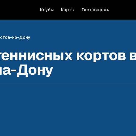
Клубы
Корты
Где поиграть
стов-на-Дону
теннисных кортов 
на-Дону