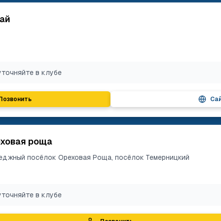
сай
уточняйте в клубе
Позвонить
Са
еховая роща
ттеджный посёлок Ореховая Роща, посёлок Темерницкий
уточняйте в клубе