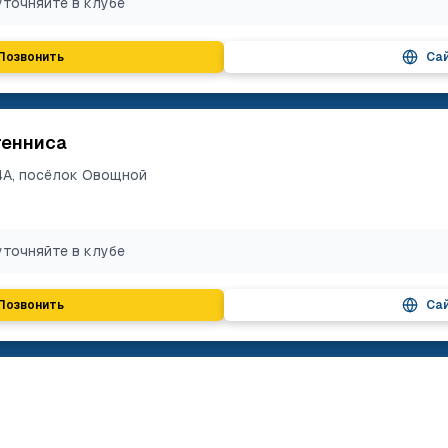
уточняйте в клубе
Позвонить
Са
тенниса
24А, посёлок Овощной
уточняйте в клубе
Позвонить
Са