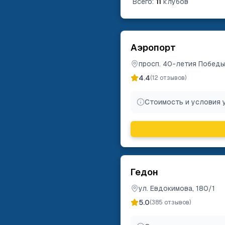
Всего:
11
клубов
Аэропорт
просп. 40-летия Победы
4.4
(
12
отзывов)
Стоимость и условия 
Гедон
ул. Евдокимова, 180/1
5.0
(
385
отзывов)