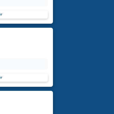
йт
йт