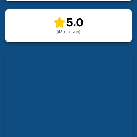
5.0
(
43
отзыва
)