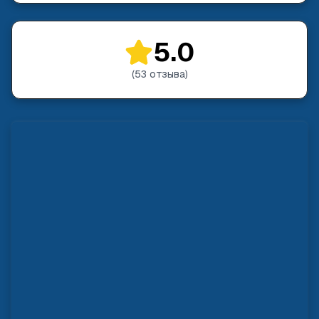
5.0
(
53
отзыва
)