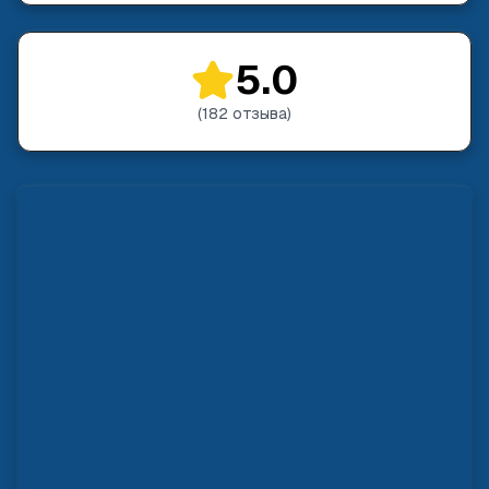
5.0
(
182
отзыва
)