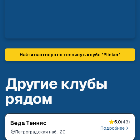
Найти партнера по теннису в клубе "
Plinker
"
Другие клубы
рядом
5.0
(
43
)
Веда Теннис
Подробнее
Петроградская наб., 20