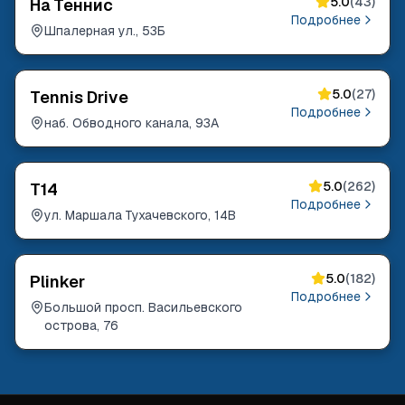
5.0
(
43
)
На Теннис
Подробнее
Шпалерная ул., 53Б
5.0
(
27
)
Tennis Drive
Подробнее
наб. Обводного канала, 93А
5.0
(
262
)
T14
Подробнее
ул. Маршала Тухачевского, 14В
5.0
(
182
)
Plinker
Подробнее
Большой просп. Васильевского
острова, 76